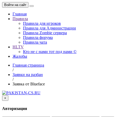
Войти на сайт
Главная
Правила
Правила для игроков
Правила для Администрации
Правила Zombie сервера
Правила форума
Правила чата
HLTV
Кто не с нами тот под нами ©
Жалобы
Главная страница
/
Заявки на разбан
/
Заявка от Blueface
×
Авторизация