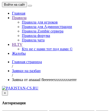
Войти на сайт
Главная
Правила
Правила для игроков
Правила для Администрации
Правила Zombie сервера
Правила форума
Правила чата
HLTV
Кто не с нами тот под нами ©
Жалобы
Главная страница
/
Заявки на разбан
/
Заявка от anaaaal fleeeeeexxxxxxxxerrrr
×
Авторизация