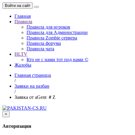
Войти на сайт
Главная
Правила
Правила для игроков
Правила для Администрации
Правила Zombie сервера
Правила форума
Правила чата
HLTV
Кто не с нами тот под нами ©
Жалобы
Главная страница
/
Заявки на разбан
/
Заявка от aGent ＃Z
×
Авторизация