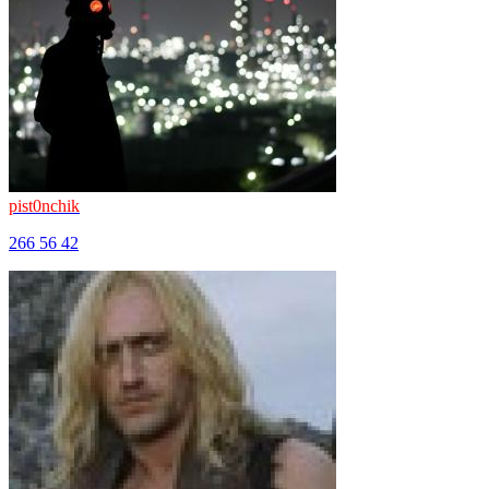
pist0nchik
266
56
42