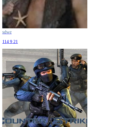
sdwe
114
9
21