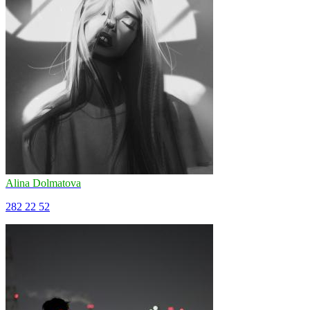
Alina Dolmatova
282
22
52