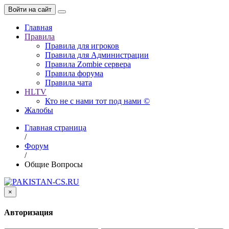
Войти на сайт
Главная
Правила
Правила для игроков
Правила для Администрации
Правила Zombie сервера
Правила форума
Правила чата
HLTV
Кто не с нами тот под нами ©
Жалобы
Главная страница
/
Форум
/
Общие Вопросы
×
Авторизация