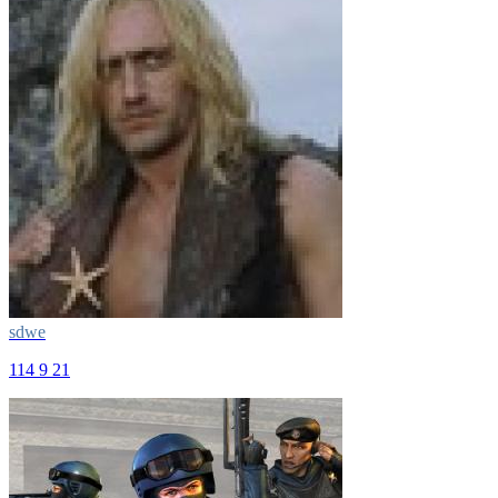
sdwe
114
9
21