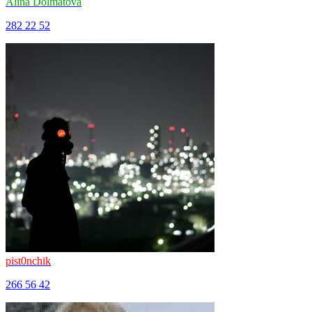
Alina Dolmatova
282
22
52
pist0nchik
266
56
42