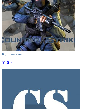
Купчанский
51
6
9