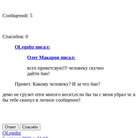
Сообщений: 5
Спасибок: 0
OLegnbz писал:
Олег Макаров писал:
всех приветсвую!!! человеку скучно
дайти бан!
Привет. Какому человеку? И за что бан?
демо не грузит error мнеого весит,если бы ты с меня убрал чс я
бы тебе скинул в личное сообщение!
Ответ
Спасибо
OLegnbz