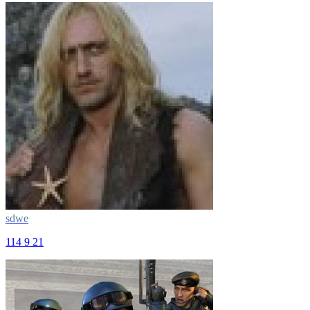
sdwe
114
9
21