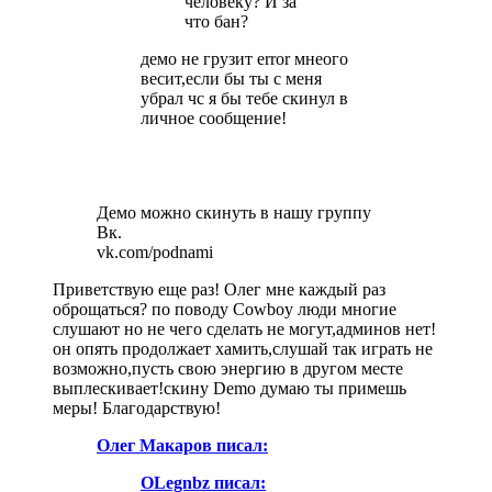
человеку? И за
что бан?
демо не грузит error мнеого
весит,если бы ты с меня
убрал чс я бы тебе скинул в
личное сообщение!
Демо можно скинуть в нашу группу
Вк.
vk.com/podnami
Приветствую еще раз! Олег мне каждый раз
оброщаться? по поводу Cowboy люди многие
слушают но не чего сделать не могут,админов нет!
он опять продолжает хамить,слушай так играть не
возможно,пусть свою энергию в другом месте
выплескивает!скину Demo думаю ты примешь
меры! Благодарствую!
Олег Макаров писал:
OLegnbz писал: