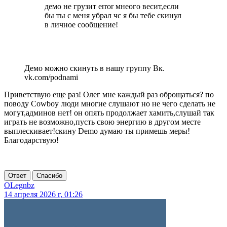
демо не грузит error мнеого весит,если
бы ты с меня убрал чс я бы тебе скинул
в личное сообщение!
Демо можно скинуть в нашу группу Вк.
vk.com/podnami
Приветствую еще раз! Олег мне каждый раз оброщаться? по
поводу Cowboy люди многие слушают но не чего сделать не
могут,админов нет! он опять продолжает хамить,слушай так
играть не возможно,пусть свою энергию в другом месте
выплескивает!скину Demo думаю ты примешь меры!
Благодарствую!
Ответ
Спасибо
OLegnbz
14 апреля 2026 г, 01:26