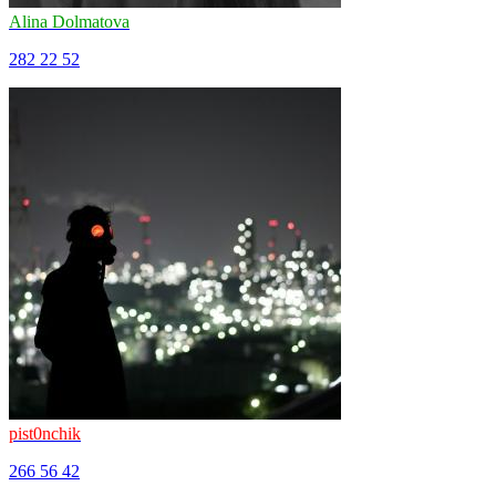
Alina Dolmatova
282
22
52
pist0nchik
266
56
42