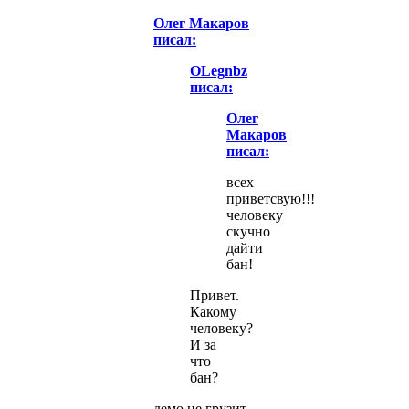
Олег Макаров
писал:
OLegnbz
писал:
Олег
Макаров
писал:
всех
приветсвую!!!
человеку
скучно
дайти
бан!
Привет.
Какому
человеку?
И за
что
бан?
демо не грузит