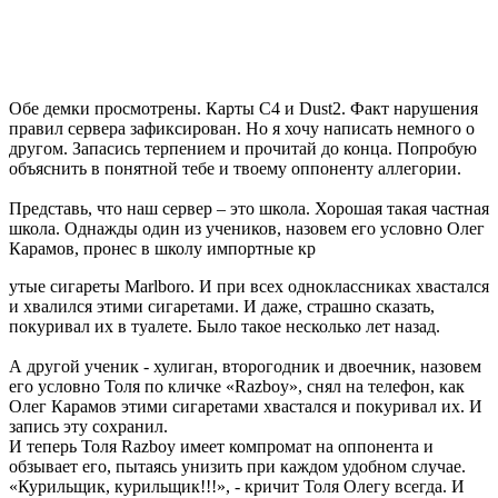
Обе демки просмотрены. Карты C4 и Dust2. Факт нарушения
правил сервера зафиксирован. Но я хочу написать немного о
другом. Запасись терпением и прочитай до конца. Попробую
объяснить в понятной тебе и твоему оппоненту аллегории.
Представь, что наш сервер – это школа. Хорошая такая частная
школа. Однажды один из учеников, назовем его условно Олег
Карамов, пронес в школу импортные кр
утые сигареты Marlboro. И при всех одноклассниках хвастался
и хвалился этими сигаретами. И даже, страшно сказать,
покуривал их в туалете. Было такое несколько лет назад.
А другой ученик - хулиган, второгодник и двоечник, назовем
его условно Толя по кличке «Razboy», снял на телефон, как
Олег Карамов этими сигаретами хвастался и покуривал их. И
запись эту сохранил.
И теперь Толя Razboy имеет компромат на оппонента и
обзывает его, пытаясь унизить при каждом удобном случае.
«Курильщик, курильщик!!!», - кричит Толя Олегу всегда. И