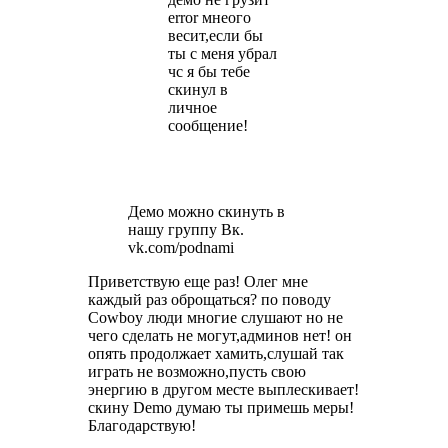
error мнеого
весит,если бы
ты с меня убрал
чс я бы тебе
скинул в
личное
сообщение!
Демо можно скинуть в
нашу группу Вк.
vk.com/podnami
Приветствую еще раз! Олег мне
каждый раз оброщаться? по поводу
Cowboy люди многие слушают но не
чего сделать не могут,админов нет! он
опять продолжает хамить,слушай так
играть не возможно,пусть свою
энергию в другом месте выплескивает!
скину Demo думаю ты примешь меры!
Благодарствую!