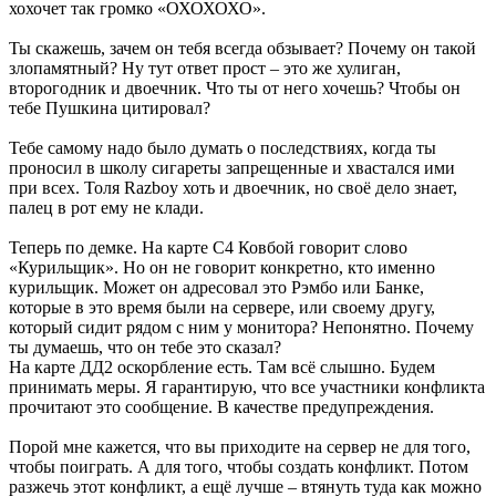
хохочет так громко «ОХОХОХО».
Ты скажешь, зачем он тебя всегда обзывает? Почему он такой
злопамятный? Ну тут ответ прост – это же хулиган,
второгодник и двоечник. Что ты от него хочешь? Чтобы он
тебе Пушкина цитировал?
Тебе самому надо было думать о последствиях, когда ты
проносил в школу сигареты запрещенные и хвастался ими
при всех. Толя Razboy хоть и двоечник, но своё дело знает,
палец в рот ему не клади.
Теперь по демке. На карте С4 Ковбой говорит слово
«Курильщик». Но он не говорит конкретно, кто именно
курильщик. Может он адресовал это Рэмбо или Банке,
которые в это время были на сервере, или своему другу,
который сидит рядом с ним у монитора? Непонятно. Почему
ты думаешь, что он тебе это сказал?
На карте ДД2 оскорбление есть. Там всё слышно. Будем
принимать меры. Я гарантирую, что все участники конфликта
прочитают это сообщение. В качестве предупреждения.
Порой мне кажется, что вы приходите на сервер не для того,
чтобы поиграть. А для того, чтобы создать конфликт. Потом
разжечь этот конфликт, а ещё лучше – втянуть туда как можно