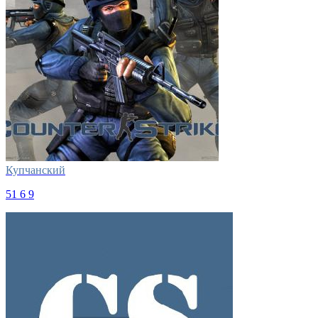
Купчанский
51
6
9