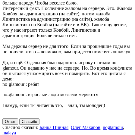
больше народу. Чтобы веселее было.
Интересный факт. Последние жалобы на сервере. Это. Жалоба
Ковбоя на администрацию (на сайте), потом жалоба
Лингвистика на администрацию (на сайте), жалоба
Лингвистика на Ковбоя (на сайте и в ВК). Такое ощущение,
что у нас играют только Ковбой, Лингвистик и
администрация. Больше никого нет.
Мы держим сервер не для этого. Если за прошедшие годы вы
не поняли этого – возможно, вам придется поменять «школу».
Да, и ещё. Отдельная благодарность игроку с ником no
glamour. Он недавно у нас на сервере. Но. Во время конфликта
он пытался утихомирить всех и помирить. Вот его цитата с
демо:
no-glamour : ребят
no-glamour : взрослые люди мозгами меряются
Гламур, если ты читаешь это, – знай, ты молодец!
Ответ
Спасибо
Спасибо сказали:
Банка Пивная
,
Олег Макаров
,
noglamour
,
malaya