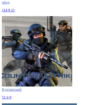
sdwe
114
9
21
Купчанский
51
6
9