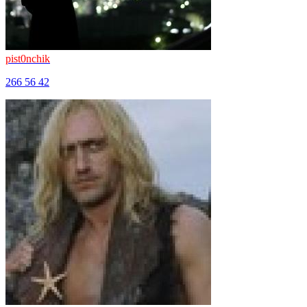
pist0nchik
266
56
42