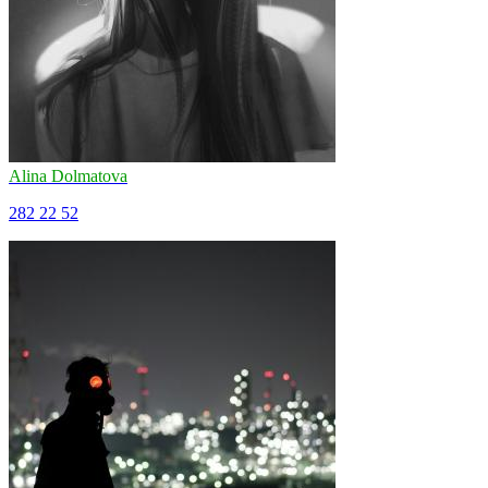
Alina Dolmatova
282
22
52