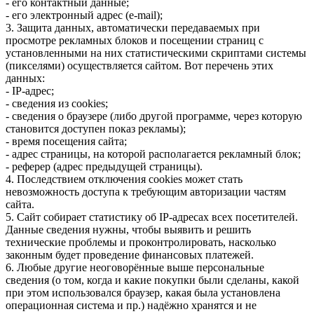
- его контактный данные;
- его электронный адрес (e-mail);
3. Защита данных, автоматически передаваемых при
просмотре рекламных блоков и посещении страниц с
установленными на них статистическими скриптами системы
(пикселями) осуществляется сайтом. Вот перечень этих
данных:
- IP-адрес;
- сведения из cookies;
- сведения о браузере (либо другой программе, через которую
становится доступен показ рекламы);
- время посещения сайта;
- адрес страницы, на которой располагается рекламный блок;
- реферер (адрес предыдущей страницы).
4. Последствием отключения cookies может стать
невозможность доступа к требующим авторизации частям
сайта.
5. Cайт собирает статистику об IP-адресах всех посетителей.
Данные сведения нужны, чтобы выявить и решить
технические проблемы и проконтролировать, насколько
законным будет проведение финансовых платежей.
6. Любые другие неоговорённые выше персональные
сведения (о том, когда и какие покупки были сделаны, какой
при этом использовался браузер, какая была установлена
операционная система и пр.) надёжно хранятся и не