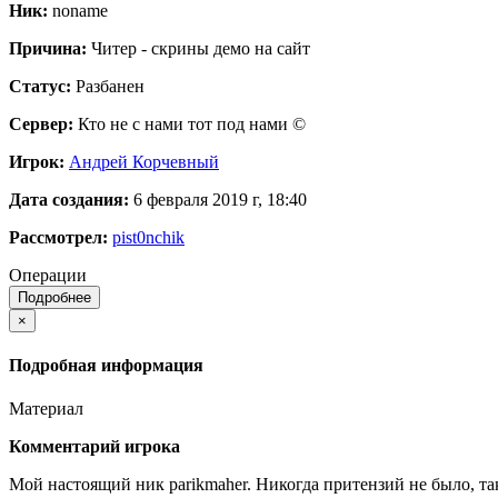
Ник:
noname
Причина:
Читер - скрины демо на сайт
Статус:
Разбанен
Сервер:
Кто не с нами тот под нами ©
Игрок:
Андрей Корчевный
Дата создания:
6 февраля 2019 г, 18:40
Рассмотрел:
pist0nchik
Операции
Подробнее
×
Подробная информация
Материал
Комментарий игрока
Мой настоящий ник parikmaher. Никогда притензий не было, так