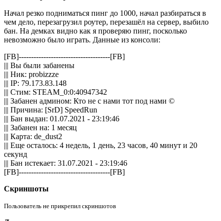
Начал резко подниматься пинг до 1000, начал разбираться в
чем дело, перезагрузил роутер, перезашёл на сервер, выбило
бан. На демках видно как я проверяю пинг, посколько
невозможно было играть. Данные из консоли:
[FB]-------------------------------------[FB]
||| Вы были забанены
||| Ник: probizzze
||| IP: 79.173.83.148
||| Стим: STEAM_0:0:40947342
||| Забанен админом: Кто не с нами тот под нами ©
||| Причина: [SrD] SpeedRun
||| Бан выдан: 01.07.2021 - 23:19:46
||| Забанен на: 1 месяц
||| Карта: de_dust2
||| Еще осталось: 4 недель, 1 день, 23 часов, 40 минут и 20
секунд
||| Бан истекает: 31.07.2021 - 23:19:46
[FB]-------------------------------------[FB]
Скриншоты
Пользователь не прикрепил скриншотов